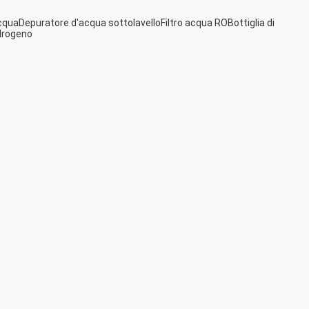
acqua
Depuratore d'acqua sottolavello
Filtro acqua RO
Bottiglia di
idrogeno