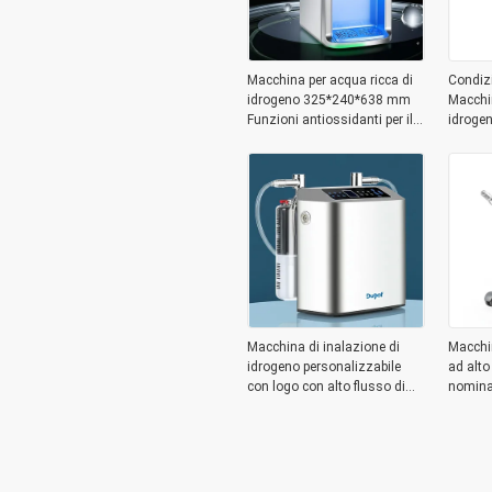
Macchina per acqua ricca di
Condiz
idrogeno 325*240*638 mm
Macchin
Funzioni antiossidanti per il
idroge
corpo
18,5 kg
Macchina di inalazione di
Macchi
idrogeno personalizzabile
ad alto
con logo con alto flusso di
nomina
6000 ml al minuto e
Temper
membrana di scambio
40°c/ 
protonico DuPont
avanza