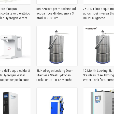
tore d'acqua
Ionizzatore per macchina ad
75GPD Filtro acqua mi
co da tavolo elettrico
acqua ricca di idrogeno a 3
ad osmosi inversa Si
ble Hydrogen Water
stadi 0.0001um
RO 284L/giorno
er Serbatoio
ua da 6 litri
a dell'acqua calda di
3L Hydrogen Locking Drum
12-Month Locking 3L
ch Hydrogen Water
Stainless Steel Hydrogen
Stainless Steel Hydro
r Dispenser per la casa
Lock For Up To 12 Months
Water Tank for Optima
Preservation