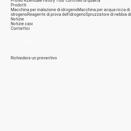
Profilo Aziendale
Fatory Tour
Controllo di qualità
Prodotti
Macchina per inalazione di idrogeno
Macchina per acqua ricca di
idrogeno
Reagente di prova dell'idrogeno
Spruzzatore di nebbia d
Notizie
Notizie
casi
Contattici
Richiedere un preventivo
描
述