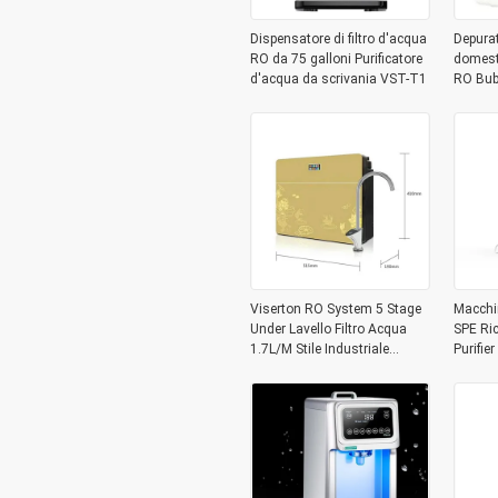
Dispensatore di filtro d'acqua
Depura
RO da 75 galloni Purificatore
domesti
d'acqua da scrivania VST-T1
RO Bub
Dispens
dell'acq
Viserton RO System 5 Stage
Macchin
Under Lavello Filtro Acqua
SPE Ri
1.7L/M Stile Industriale
Purifie
Compatto