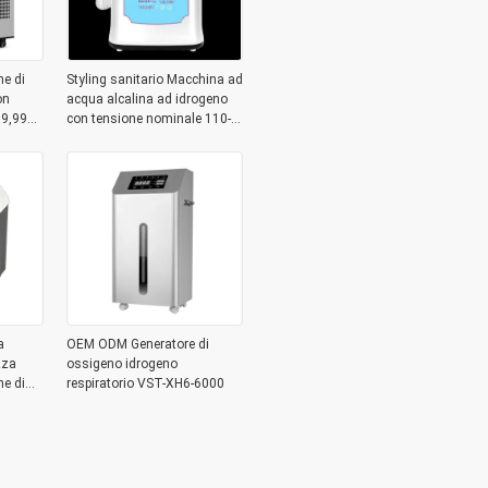
ne di
Styling sanitario Macchina ad
on
acqua alcalina ad idrogeno
 99,99%
con tensione nominale 110-
240V 110-240V
a
OEM ODM Generatore di
zza
ossigeno idrogeno
ne di
respiratorio VST-XH6-6000