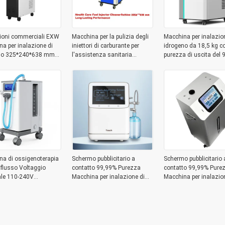
ioni commerciali EXW
Macchina per la pulizia degli
Macchina per inalazio
a per inalazione di
iniettori di carburante per
idrogeno da 18,5 kg c
no 325*240*638 mm
l'assistenza sanitaria
purezza di uscita del
 per acquisti B2B
325*240*638 mm con
e peso lordo di 22 kg
prestazioni durature
na di ossigenoterapia
Schermo pubblicitario a
Schermo pubblicitario 
 flusso Voltaggio
contatto 99,99% Purezza
contatto 99,99% Pure
le 110-240V
Macchina per inalazione di
Macchina per inalazio
atura/umidità 5°c-
idrogeno 6000ml/min
idrogeno 6000ml/min
80% RH Tecnologia
ta