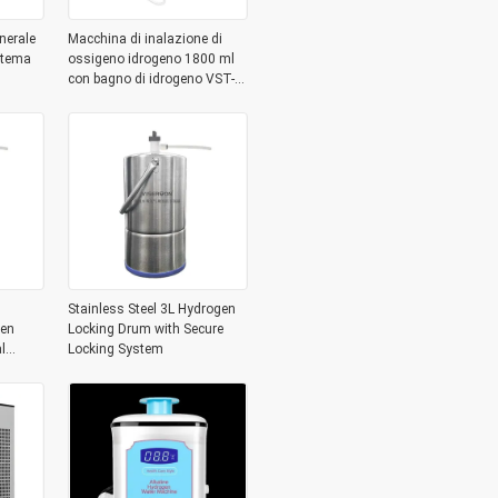
nerale
Macchina di inalazione di
stema
ossigeno idrogeno 1800 ml
con bagno di idrogeno VST-
XH5-1350
Stainless Steel 3L Hydrogen
gen
Locking Drum with Secure
l
Locking System